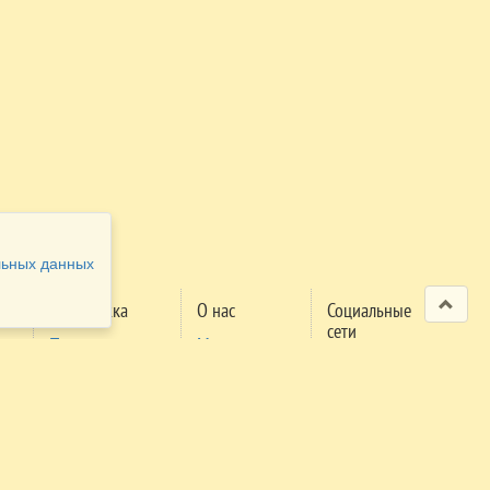
льных данных
Поддержка
О нас
Социальные
сети
Проверка
Мероприятия
м
заявки
Правила
поселения
Правила
трансфера
Экстренный