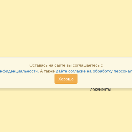
Оставась на сайте вы соглашаетесь с
онфиденциальности.
А также
даёте согласие на обработку персона
Хорошо
Как оплатить
Как получить
документы
Система быстрых платежей
Распечатать в лично
Оплата через личный кабинет
кабинете
ие
Cбербанка
Получить в наших
Оплата через личный кабинет
офисах
Альфа-банка
Получить по
Оплата наличными в наших
электронной почте
сий
офисах