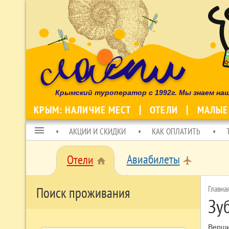
Крымский туроператор с 1992г. Мы знаем на
КРЫМ: НАЛИЧИЕ МЕСТ
ОТЕЛИ
МАЛЫЕ
menu
АКЦИИ И СКИДКИ
КАК ОПЛАТИТЬ
Авиабилеты
Отели
local_airport
home
Главна
Поиск проживания
Зу
Верши