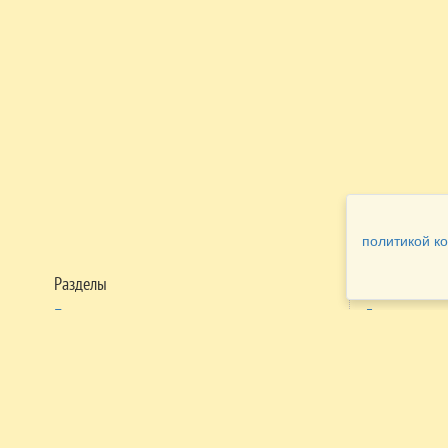
политикой к
Разделы
Как заказать
Главная
Договора
Контакты
туристов
Мобильная версия
Бронирован
Все предложения
номера
Экскурсионные туры
Заказ
Достопримечательности Крыма
трансфера
Авиа
Заказ экскур