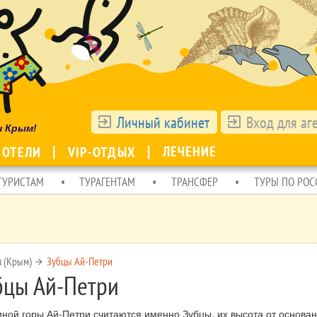
Личный кабинет
Вход для аг
exit_to_app
exit_to_app
ш Крым!
ЛЕЧЕНИЕ
 ОТЕЛИ
VIP-ОТДЫХ
ТУРИСТАМ
ТУРАГЕНТАМ
ТРАНСФЕР
ТУРЫ ПО РОС
я (Крым)
Зубцы Ай-Петри
arrow_forward
бцы Ай-Петри
ной горы Ай-Петри считаются именно Зубцы, их высота от основан