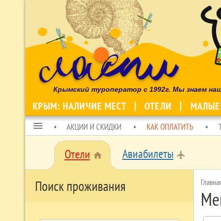
Крымский туроператор с 1992г. Мы знаем на
КРЫМ: НАЛИЧИЕ МЕСТ
ОТЕЛИ
МАЛЫЕ
menu
АКЦИИ И СКИДКИ
КАК ОПЛАТИТЬ
Авиабилеты
Отели
local_airport
home
Главна
Поиск проживания
Ме