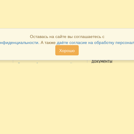
Оставась на сайте вы соглашаетесь с
онфиденциальности.
А также
даёте согласие на обработку персона
Хорошо
Как оплатить
Как получить
документы
Система быстрых платежей
Распечатать в лично
Оплата через личный кабинет
кабинете
ие
Cбербанка
Получить в наших
Оплата через личный кабинет
офисах
Альфа-банка
Получить по
Оплата наличными в наших
электронной почте
сий
офисах
Получить почтой
Оплата по безналичному
(конверт)
расчету
Мы в реестре
Оплата платежными картами на
туроператоров
сайте.
Возврат денежных средств