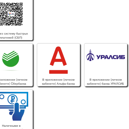
ез систему быстрых
платежей (СБП)
риложении (личном
В приложении (личном
В приложении (личном
бинете) Cбербанка
кабинете) Альфа-банка
кабинете) банка УРАЛСИБ
Наличными в