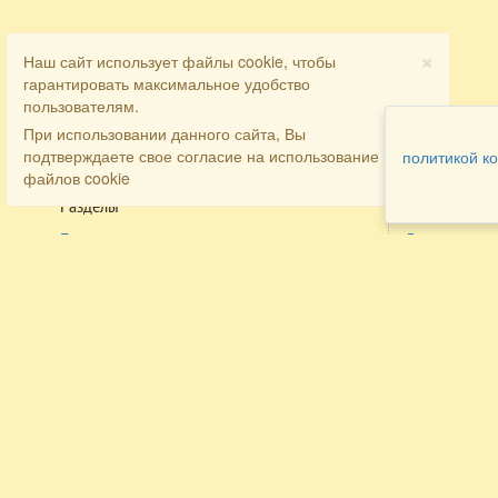
×
Наш сайт использует файлы cookie, чтобы
гарантировать максимальное удобство
пользователям.
При использовании данного сайта, Вы
подтверждаете свое согласие на использование
политикой к
файлов cookie
Разделы
Как заказать
Главная
Договора
Контакты
туристов
Мобильная версия
Бронирован
Все предложения
номера
Экскурсионные туры
Заказ
Достопримечательности Крыма
трансфера
Авиа
Заказ экскур
Туры за рубеж
Тематические страницы
Агентам
Политика в отношении обработки
персональных данных