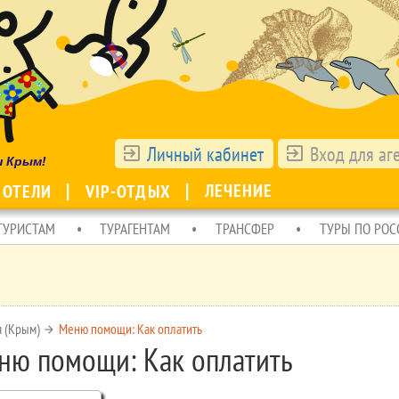
Личный кабинет
Вход для аг
exit_to_app
exit_to_app
ш Крым!
ЛЕЧЕНИЕ
 ОТЕЛИ
VIP-ОТДЫХ
ТУРИСТАМ
ТУРАГЕНТАМ
ТРАНСФЕР
ТУРЫ ПО РОС
я (Крым)
Меню помощи: Как оплатить
arrow_forward
ню помощи: Как оплатить