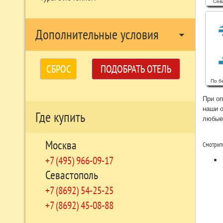
Сев
Дополнительные условия
arrow_drop_down
СБРОС
ПОДОБРАТЬ ОТЕЛЬ
По б
При оп
наши 
Где купить
любые 
Москва
Смотрите
+7 (495) 966-09-17
Севастополь
+7 (8692) 54-25-25
+7 (8692) 45-08-88