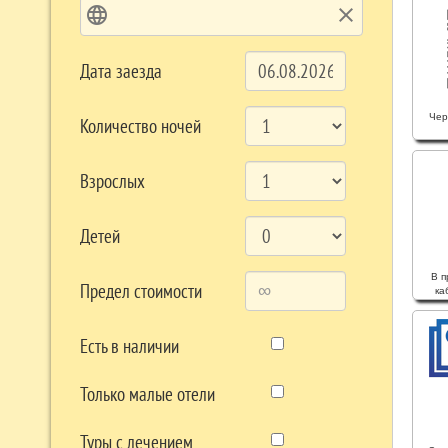
language
clear
Дата заезда
Чер
Количество ночей
Взрослых
Детей
В п
Предел стоимости
ка
Есть в наличии
Только малые отели
Туры с лечением