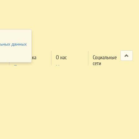
льных данных
Поддержка
О нас
Социальные
сети
Проверка
Мероприятия
м
заявки
Правила
поселения
Правила
трансфера
Экстренный
телефон