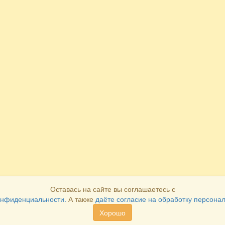
Оставась на сайте вы соглашаетесь с
онфиденциальности.
А также
даёте согласие на обработку персона
Хорошо
Как оплатить
Как получить