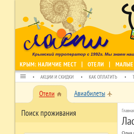
Крымский туроператор с 1992г. Мы знаем на
КРЫМ: НАЛИЧИЕ МЕСТ
ОТЕЛИ
МАЛЫЕ
menu
АКЦИИ И СКИДКИ
КАК ОПЛАТИТЬ
Авиабилеты
Отели
local_airport
home
Главна
Поиск проживания
Ла
Одна 