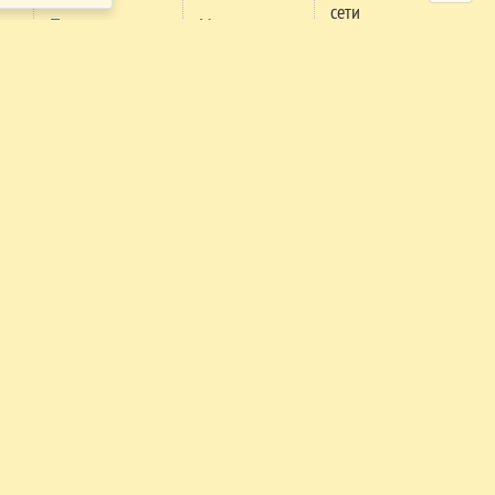
сети
Проверка
Мероприятия
м
заявки
Правила
поселения
Правила
трансфера
Экстренный
телефон