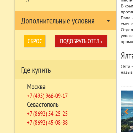
В кры
проти
Рапа 
Дополнительные условия
arrow_drop_down
смеша
Отдел
успок
СБРОС
ПОДОБРАТЬ ОТЕЛЬ
арома
Ялт
Ялта 
Где купить
назыв
берег
Москва
Клима
летом
+7 (495) 966-09-17
держи
Севастополь
начал
+7 (8692) 54-25-25
Ялта 
обыкно
+7 (8692) 45-08-88
особе