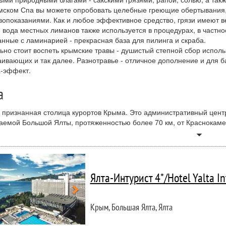
мском Спа вы можете опробовать целебные греющие обертывания, о
вопоказаниями. Как и любое эффективное средство, грязи имеют 
- вода местных лиманов также используется в процедурах, в частнос
нные с ламинарией - прекрасная база для пилинга и скраба.
ьно стоит воспеть крымские травы - душистый степной сбор использ
аивающих и так далее. Разнотравье - отличное дополнение и для б
-эффект.
а
- признанная столица курортов Крыма. Это административный цент
аемой Большой Ялты, протяженностью более 70 км, от Краснокаме
а Крыма, международный порт России.
arrow_drop_down
т Ялты - субтропический, который характеризуется мягкой и дожд
 и долгой и тёплой осенью. Средняя температура июля +24 °C, ср
тся всего несколько дней в году. Лето начинается в мае и длится 
Ялта-Интурист 4*/Hotel Yalta In
е октября и это время называется бархатным сезоном
отличается обилием зелени, которая имеет смешанный умеренно-с
венная, можжевельник, дуб, бук, кизил, тис, экзотические растени
Крым, Большая Ялта, Ялта
нно старая его часть, которая кажется, если смотреть сверху, сп