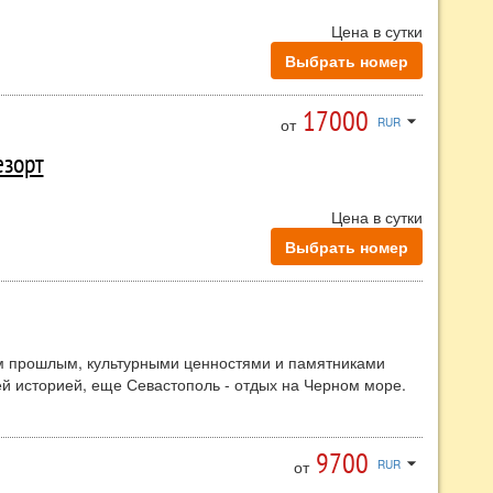
Цена в сутки
Выбрать номер
17000
arrow_drop_down
от
RUR
езорт
Цена в сутки
Выбрать номер
им прошлым, культурными ценностями и памятниками
ей историей, еще Севастополь - отдых на Черном море.
 - все это привелекает туристов на отдых. Отдых в
, так и тем, кто предпочитает неспешный отдых у моря.
9700
arrow_drop_down
от
RUR