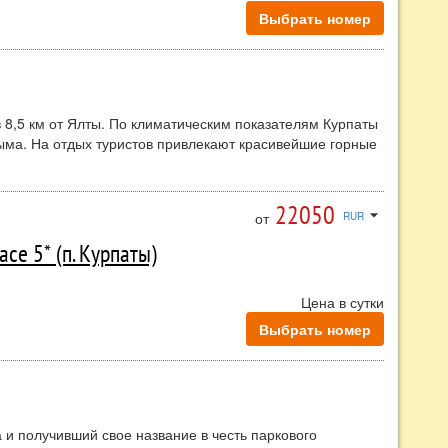
Выбрать номер
 8,5 км от Ялты. По климатическим показателям Курпаты
ыма. На отдых туристов привлекают красивейшие горные
кроклимат, чистота и покой. Отдых на курорте Курпаты
 у моря, но и для активного отдыха есть все
ает целебное воздействие на отдыхающих, поэтому можно
22050
arrow_drop_down
от
RUR
 условия благоприятны для лечения заболеваний органов
падов температуры, атмосферного давления. Лето
ce 5* (п. Курпаты)
рку самых теплых мест Крыма. В районе курорта
ник. Воздух насыщен фитонцидами хвои, что очень
Цена в сутки
Выбрать номер
римечательностей. Богатая и интересная история
ью насыщенной экскурсионной программы.
а и получивший свое название в честь паркового