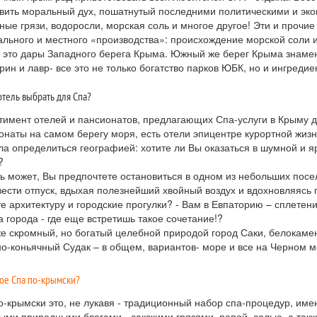
вить моральный дух, пошатнутый последними политическими и эк
ные грязи, водоросли, морская соль и многое другое! Эти и прочие
ального и местного «производства»: происхождение морской соли и
- это дары Западного берега Крыма. Южный же берег Крыма знаме
рин и лавр- все это не только богатство парков ЮБК, но и ингреди
отель выбрать для Спа?
тимент отелей и пансионатов, предлагающих Спа-услуги в Крыму д
онаты на самом берегу моря, есть отели эпицентре курортной жи
ла определиться географией: хотите ли Вы оказаться в шумной и я
?
ть может, Вы предпочтете остановиться в одном из небольших пос
вести отпуск, вдыхая полезнейший хвойный воздух и вдохновляяс
е архитектуру и городские прогулки? - Вам в Евпаторию – сплетени
а города - где еще встретишь такое сочетание!?
же скромный, но богатый целебной природой город Саки, белокам
но-коньячный Судак – в общем, вариантов- море и все на Черном м
кое Спа по-крымски?
о-крымски это, не лукавя - традиционный набор спа-процедур, им
ыми природными благами - сакскими грязями, рапой, солью, а так