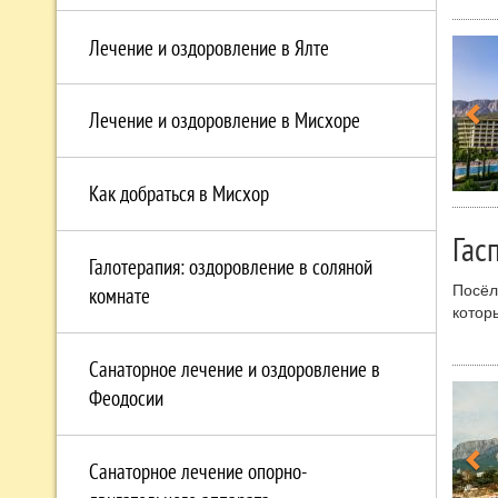
обсер
испол
Лечение и оздоровление в Ялте
а поз
В Сим
Лечение и оздоровление в Мисхоре
наблю
Рядом
Панеа
Как добраться в Мисхор
Гас
Галотерапия: оздоровление в соляной
Посёл
комнате
котор
октяб
Здесь
Санаторное лечение и оздоровление в
комфо
Феодосии
уника
Харак
терри
Санаторное лечение опорно-