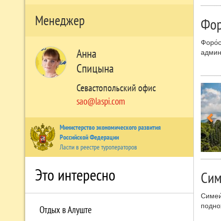
Летом
телек
Менеджер
Фор
моря»
котор
Форо́
Ялта 
Анна
админ
здани
чисто
Спицына
Берег
значе
Многи
Севастопольский офис
болез
sao@laspi.com
длите
котор
посёл
Министерство экономического развития
годах
Российской Федерации
Ласпи в реестре туроператоров
Это интересно
Сим
Симеи
подно
Отдых в Алуште
В Сим