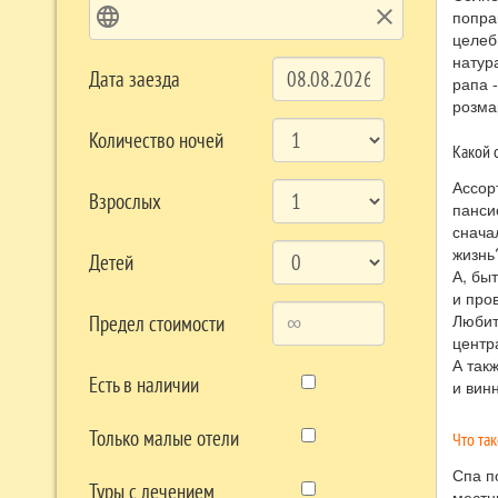
language
clear
попра
целеб
натур
Дата заезда
рапа 
розма
Количество ночей
Какой 
Ассор
Взрослых
панси
снача
жизнь
Детей
А, бы
и про
Любит
Предел стоимости
центр
А так
Есть в наличии
и вин
Только малые отели
Что та
Спа п
Туры с лечением
местн