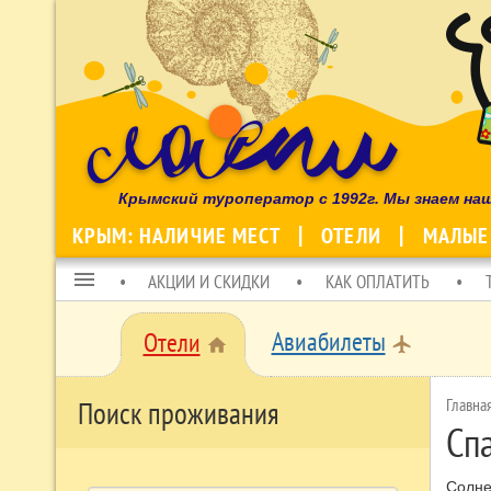
Крымский туроператор с 1992г. Мы знаем на
КРЫМ: НАЛИЧИЕ МЕСТ
ОТЕЛИ
МАЛЫЕ
menu
АКЦИИ И СКИДКИ
КАК ОПЛАТИТЬ
Авиабилеты
Отели
local_airport
home
Главна
Поиск проживания
Сп
Солне