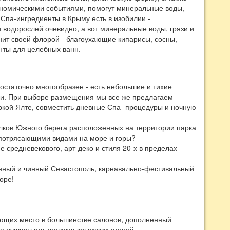
ономическими событиями, помогут минеральные воды,
 Спа-ингредиенты в Крыму есть в изобилии -
 водорослей очевидно, а вот минеральные воды, грязи и
нит своей флорой - благоухающие кипарисы, сосны,
енты для целебных ванн.
остаточно многообразен - есть небольшие и тихие
зни. При выборе размещения мы все же предлагаем
ркой Ялте, совместить дневные Спа -процедуры и ночную
елков Южного берега расположенных на территории парка
ь потрясающими видами на море и горы?
е средневекового, арт-деко и стиля 20-х в пределах
енный и чинный Севастополь, карнавально-фестивальный
оре!
еющих место в большинстве салонов, дополненный
же душистыми травами крымских степей.