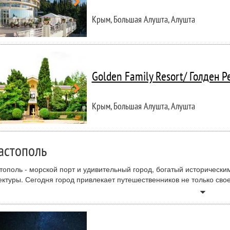
Крым, Большая Алушта, Алушта
Golden Family Resort/ Голден Р
Крым, Большая Алушта, Алушта
астополь
тополь - морской порт и удивительный город, богатый историческ
ектуры. Сегодня город привлекает путешественников не только сво
асные пляжи, благоприятные климатические условия и чистый воздух
arrow_drop_down
тополе подойдет как ценителям достопримечательностей, экскурсий