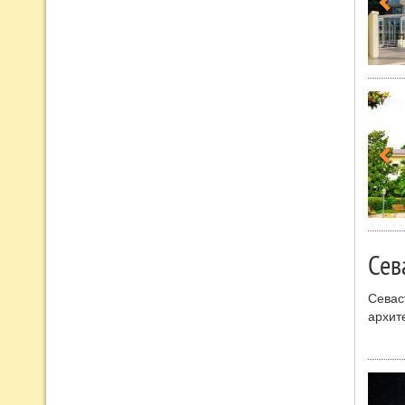
Сев
Севас
архит
Прекр
Севас