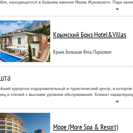
бля, находящегося в бывшем имении Якова Жуковского. Парк заним
уждение» (1907), «Засыпающий мальчик» (1908), «Купальщица» (
arrow_drop_down
), «Задумчивый мальчик», «Спящие мальчики» (1907), «Сидящий ма
ережное шоссе делит поселок на верхнюю часть со старым поселе
енция Крымский бриз.
Крымский Бриз Hotel&Villas
Крым, Большая Ялта, Парковое
шта
йший курортно-оздоровительный и туристический центр, в котором
ниц и отелей с высоким уровнем обслуживания. Климат характериз
й воздух, тёплое море и живописные горы — вот важные составл
arrow_drop_down
том.
Море (More Spa & Resort)