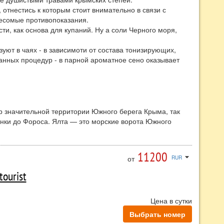
тнестись к которым стоит внимательно в связи с
весомые противопоказания.
ти, как основа для купаний. Ну а соли Черного моря,
уют в чаях - в зависимоти от состава тонизирующих,
анных процедур - в парной ароматное сено оказывает
р значительной территории Южного берега Крыма, так
нки до Фороса. Ялта — это морские ворота Южного
ливой зимой, прохладной весной, жарким и длительным
11200
едняя температура января +4 °C. Снежный покров
arrow_drop_down
от
RUR
до сентября. Самая лучшая погода — обычно в сентябре и
tourist
убтропический характер (сосна крымская и
Цена в сутки
я: кипарис, магнолия, глициния, веерная пальма),
лошным парком с вкраплениями домов.
Выбрать номер