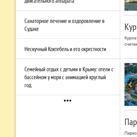
двигательного аппарата
Санаторное лечение и оздоровление в
Кур
Судаке
Курпа
счита
Нескучный Коктебель и его окрестности
ландш
польз
возмо
не то
Семейный отдых с детьми в Крыму: отели с
дыхан
бассейном у моря с анимацией круглый
солне
год.
преоб
благо
more_horiz
Турис
Южног
Пар
Парко