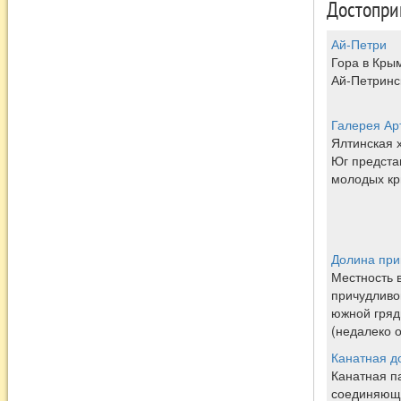
Достопри
Ай-Петри
Гора в Крым
Ай-Петринс
Галерея Ар
Ялтинская 
Юг предста
молодых кр
Долина при
Местность 
причудливо
южной гряд
(недалеко о
Канатная д
Канатная п
соединяюща