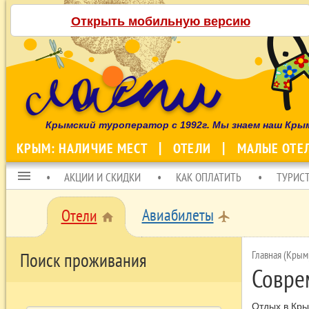
Открыть мобильную версию
Крымский туроператор с 1992г. Мы знаем наш Кры
КРЫМ: НАЛИЧИЕ МЕСТ
ОТЕЛИ
МАЛЫЕ ОТЕ
menu
АКЦИИ И СКИДКИ
КАК ОПЛАТИТЬ
ТУРИС
Авиабилеты
Отели
local_airport
home
Главная (Крым
Поиск проживания
Совре
Отдых в Кры