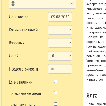
language
clear
курортного 
Крымская пр
выгодным ге
Дата заезда
наследием. 
современный
И не даром.
Количество ночей
товарами, о
Вернувшись 
сервис мест
Взрослых
чем вы едете
Любителям р
Детей
романов – в
Условия пр
принимающие
Предел стоимости
«цена/качес
Здесь мы со
и при этом 
Есть в наличии
Только малые отели
Ялта
Ялта - приз
Туры с лечением