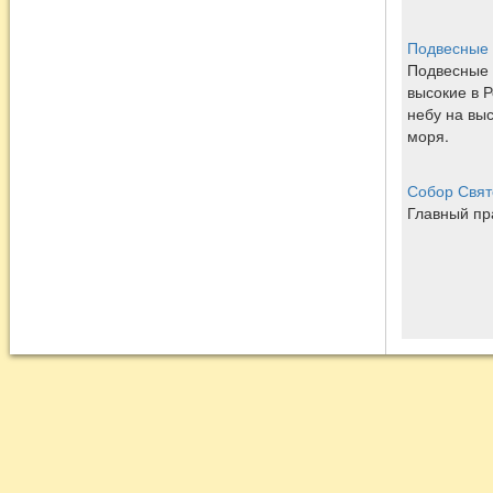
Подвесные 
Подвесные 
высокие в Р
небу на вы
моря.
Собор Свят
Главный пр