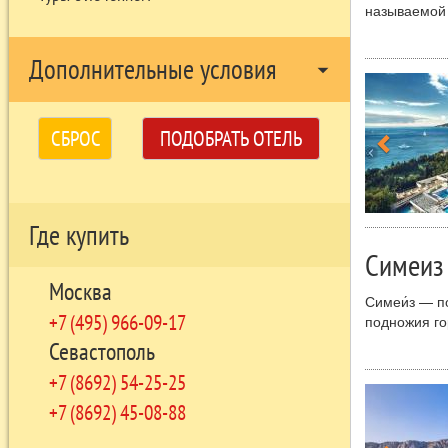
называемой 
берега Крым
Климат Ялты
Дополнительные условия
arrow_drop_down
летом и дол
держится вс
начале октя
СБРОС
ПОДОБРАТЬ ОТЕЛЬ
Ялта отлича
обыкновенная
особенно ст
Летом Ялта 
Где купить
телекинофор
Симеиз
моря», фест
который про
Москва
Симеи́з — п
Ялта интере
+7 (495) 966-09-17
подножия го
зданий конц
Севастополь
Берег Крыма
В Симеизе, 
обсерватори
+7 (8692) 54-25-25
использовав
+7 (8692) 45-08-88
а позднее п
В Симеизе н