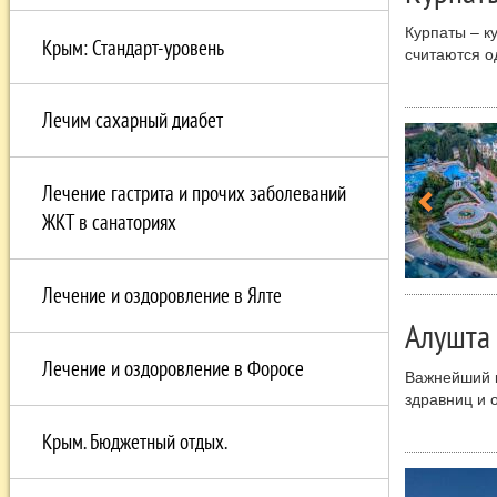
Курпаты – к
Крым: Стандарт-уровень
считаются о
ландшафты, 
пользуется 
Лечим сахарный диабет
возможности
не только п
дыхания. Кл
солнечное и
Лечение гастрита и прочих заболеваний
преобладает
ЖКТ в санаториях
благотворно
Туристов, п
Южного бере
Лечение и оздоровление в Ялте
Алушта
Лечение и оздоровление в Форосе
Важнейший к
здравниц и 
свежий возд
Крым. Бюджетный отдых.
курортом.