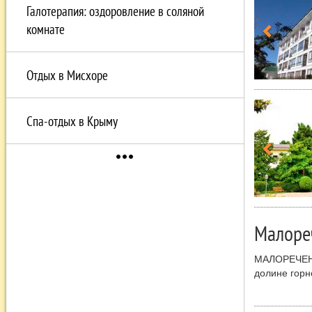
Галотерапия: оздоровление в соляной
комнате
Отдых в Мисхоре
Спа-отдых в Крыму
more_horiz
Малоре
МАЛОРЕЧЕНСК
долине горн
водопад Джу
маяк, откуд