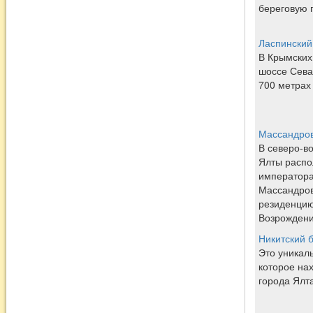
береговую 
Ласпинский
В Крымских 
шоссе Сева
700 метрах
Массандров
В северо-в
Ялты распо
императора 
Массандров
резиденцию
Возрождени
Никитский 
Это уникал
которое на
города Ялт