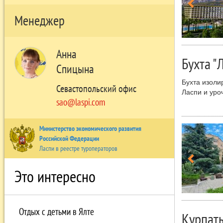
наблюдения 
Менеджер
Рядом с пос
Панеа, вокр
Анна
Бухта "
Спицына
Бухта изоли
Севастопольский офис
Ласпи и уро
sao@laspi.com
этом месте 
В бухте Ла
Министерство экономического развития
Российской Федерации
Ласпи в реестре туроператоров
Это интересно
Отдых с детьми в Ялте
Курпат